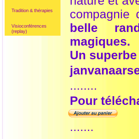
nature et ave
compagnie 
Tradition & thérapies
belle ra
Visioconférences
(replay)
magiques.
Un superbe 
janvanaars
........
Pour télécha
.......