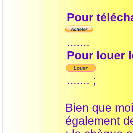
Pour télécha
.......
Pour louer l
....... ;
Bien que moi
également d