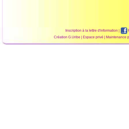
Inscription à la lettre d'information
|
Création
G.Uribe
|
Espace privé
| Maintenance