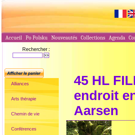
Accueil
Po Polsku
Nouveautés
Collections
Agenda
Co
Rechercher :
45 HL FIL
Alliances
endroit e
Arts thérapie
Aarsen
Chemin de vie
Conférences