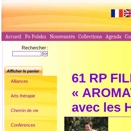
Accueil
Po Polsku
Nouveautés
Collections
Agenda
Co
Rechercher :
61 RP FIL
Alliances
« AROMAT
Arts thérapie
avec les 
Chemin de vie
Conférences