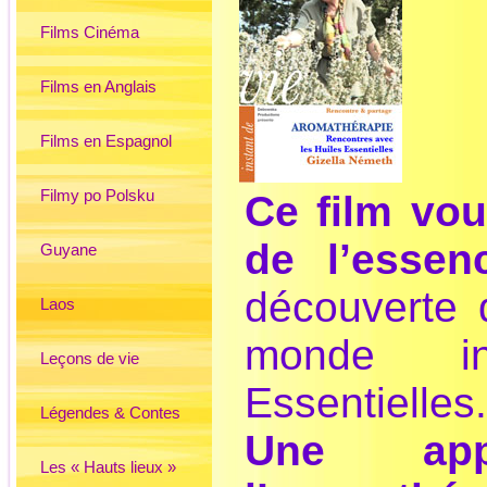
Films Cinéma
Films en Anglais
Films en Espagnol
Filmy po Polsku
Ce film vou
de l’essen
Guyane
découverte d
Laos
monde in
Leçons de vie
Essentielles.
Légendes & Contes
Une appr
Les « Hauts lieux »