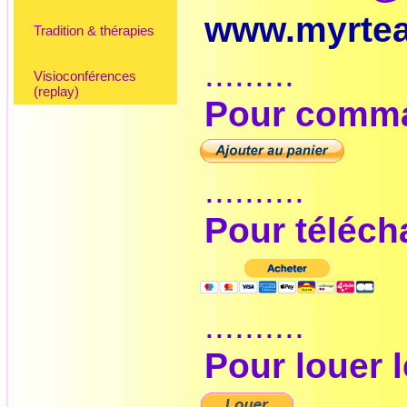
www.myrte
Tradition & thérapies
.........
Visioconférences
(replay)
Pour comman
..........
Pour télécha
..........
Pour louer l