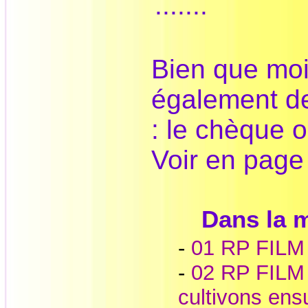
.......
Bien que moi
également d
: le chèque o
Voir en pag
Dans la
-
01 RP FILM 
-
02 RP FILM 
cultivons ens