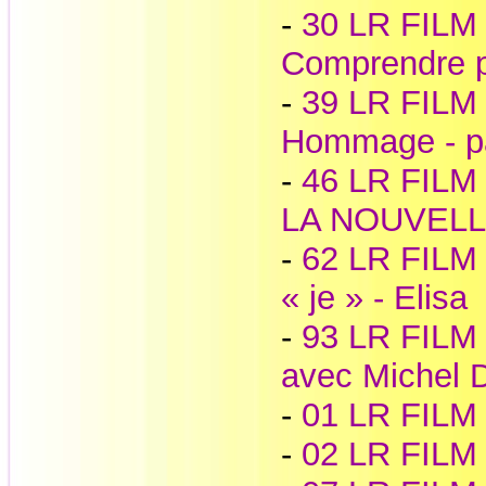
-
30 LR FIL
Comprendre p
-
39 LR FIL
Hommage - 
-
46 LR FIL
LA NOUVELLE
-
62 LR FILM -
« je » - Elisa
-
93 LR FILM -
avec Michel D
-
01 LR FILM 
-
02 LR FILM