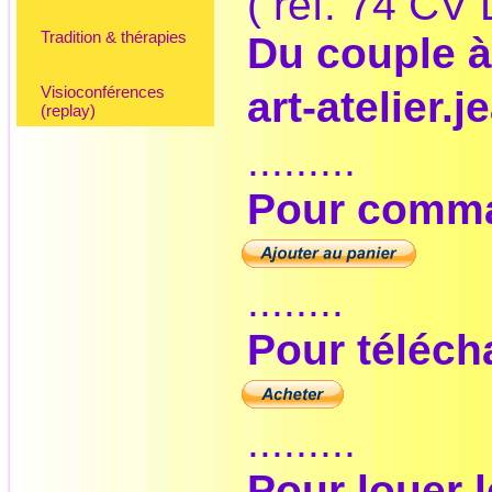
( réf. 74 CV
Tradition & thérapies
Du couple à
Visioconférences
art-atelier
(replay)
.........
Pour comma
........
Pour télécha
.........
Pour louer l