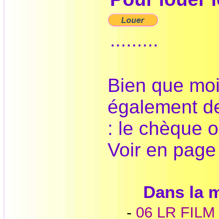
.........
Bien que moi
également d
: le chèque o
Voir en pag
Dans la
-
06 LR FILM