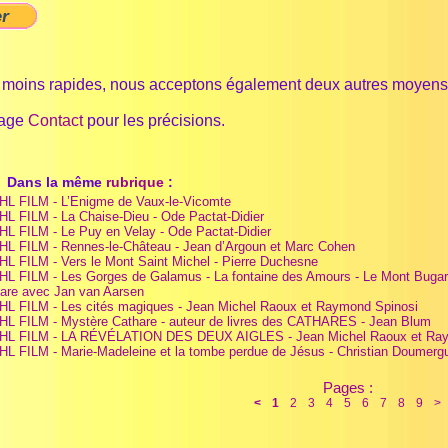
 moins rapides, nous acceptons également deux autres moyens 
page
Contact
pour les précisions.
Dans la même
rubrique
:
HL FILM - L’Enigme de Vaux-le-Vicomte
HL FILM - La Chaise-Dieu - Ode Pactat-Didier
HL FILM - Le Puy en Velay - Ode Pactat-Didier
HL FILM - Rennes-le-Château - Jean d’Argoun et Marc Cohen
HL FILM - Vers le Mont Saint Michel - Pierre Duchesne
HL FILM - Les Gorges de Galamus - La fontaine des Amours - Le Mont Bugar
are avec Jan van Aarsen
HL FILM - Les cités magiques - Jean Michel Raoux et Raymond Spinosi
HL FILM - Mystère Cathare - auteur de livres des CATHARES - Jean Blum
 HL FILM - LA RÉVÉLATION DES DEUX AIGLES - Jean Michel Raoux et Ray
HL FILM - Marie-Madeleine et la tombe perdue de Jésus - Christian Doumerg
Pages :
<
1
2
3
4
5
6
7
8
9
>