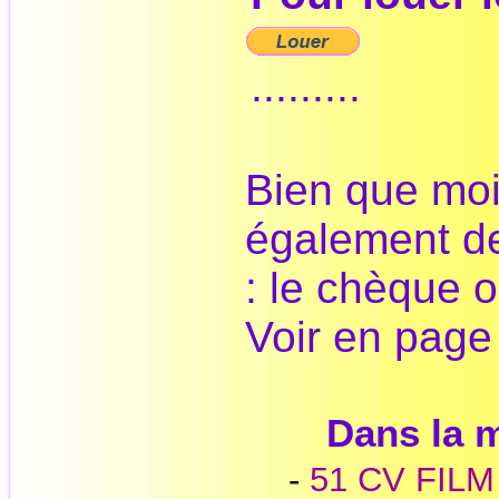
.........
Bien que moi
également d
: le chèque o
Voir en pag
Dans la
-
51 CV FILM -