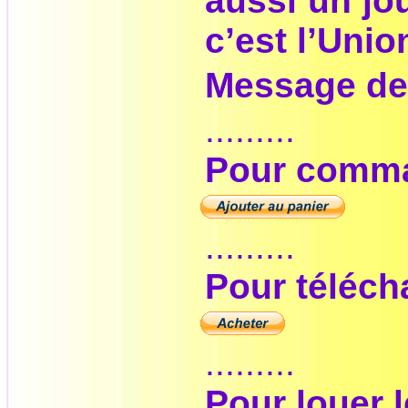
aussi un jou
c’est l’Unio
Message de
.........
Pour comman
.........
Pour télécha
.........
Pour louer l