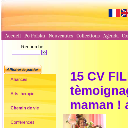
Accueil
Po Polsku
Nouveautés
Collections
Agenda
Co
Rechercher :
15 CV FIL
Alliances
tèmoigna
Arts thérapie
maman ! 
Chemin de vie
Conférences